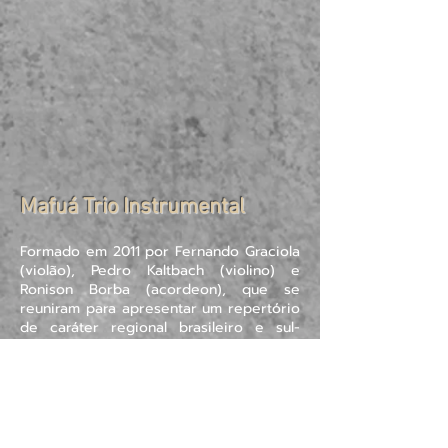
Mafuá Trio Instrumental
Formado em 2011 por Fernando Graciola
(violão), Pedro Kaltbach (violino) e
Ronison Borba (acordeon), que se
reuniram para apresentar um repertório
de caráter regional brasileiro e sul-
americano com um tratamento
camerístico e espaço para a
improvisação, além de temas autorais.
Em 2018, lançou o álbum “Arrebol”, que
foi indicado ao Prêmio Açorianos
daquele ano, com produção musical de