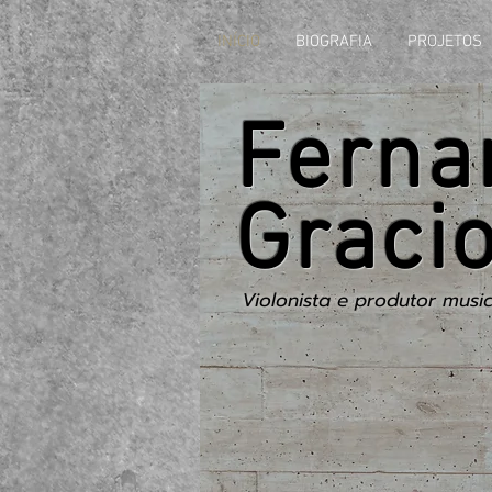
INÍCIO
BIOGRAFIA
PROJETOS
Ferna
Gracio
Violonista e produtor music