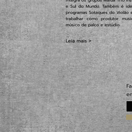
integra os grupos Mafuá Trio In
e Sul do Mundo. Também é ide
programas Sotaques do Violão 
trabalhar como produtor musi
músico de palco e estúdio.
Leia mais >
Fa
em