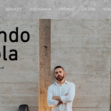
SERVIÇOS
DISCOGRAFIA
PRÊMIOS
GALERIA
VÍD
ndo
la
al